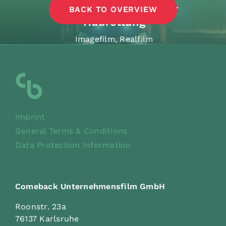
Kompetenzzentrum für
BACK TO OVERVIEW
Hubrettung
Imagefilm
,
Realfilm
Imprint
General Terms & Conditions
Data Protection Information
Comeback Unternehmensfilm GmbH
Roonstr. 23a
76137 Karlsruhe