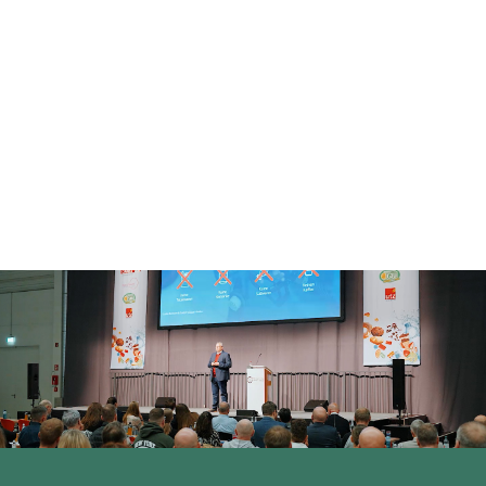
MCS MARKETING UND CONVENIENCE-
SHOP SERVICE GMBH, OFFENBURG
Eventclip: Der MCS
Convenience Campus macht
fit
Eventfilm
,
Realfilm