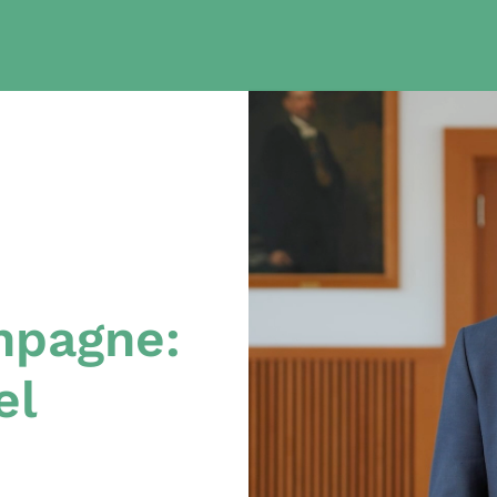
mpagne:
el