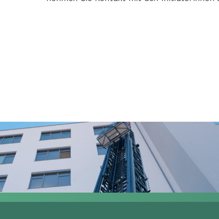
ROSENBAUER KARLSRUHE GMBH
How-to-Erklärfilm:
Rosenbauer
Bedienereinweisung
Realfilm
,
Erklärfilm