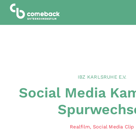
Zum
Inhalt
springen
IBZ KARLSRUHE E.V.
Social Media Ka
Spurwechs
Realfilm
,
Social Media Clip