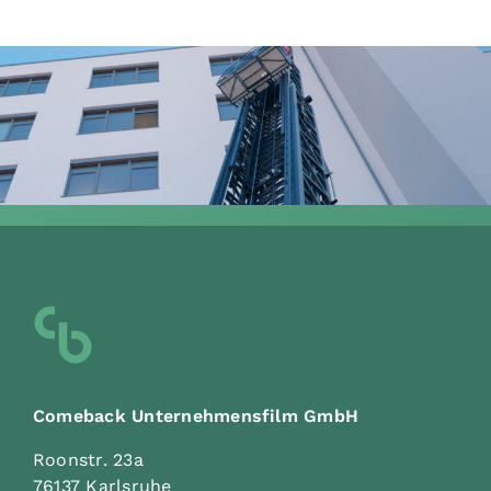
ROSENBAUER KARLSRUHE GMBH
How-to-Erklärfilm:
Rosenbauer
Bedienereinweisung
Realfilm
,
Erklärfilm
Comeback Unternehmensfilm GmbH
Roonstr. 23a
76137 Karlsruhe