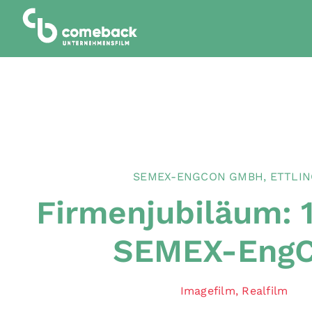
Zum
Inhalt
springen
SEMEX-ENGCON GMBH, ETTLI
Firmenjubiläum: 
SEMEX-Eng
Imagefilm
,
Realfilm