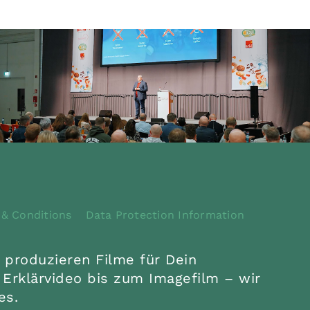
MCS MARKETING UND CONVENIENCE-
SHOP SERVICE GMBH, OFFENBURG
Eventclip: Der MCS
Convenience Campus macht
fit
Eventfilm
,
Realfilm
 & Conditions
Data Protection Information
 produzieren Filme für Dein
Erklärvideo bis zum Imagefilm – wir
es.